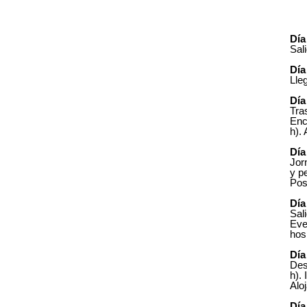
Día
Sal
Día
Lle
Día
Tra
Enc
h).
Día
Jor
y p
Pos
Día
Sal
Eve
hos
Día
Des
h).
Alo
Día