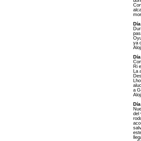
don
Con
alc
mor
Día
Dur
pas
Oyu
ya 
Alo
Día
Com
Ri e
La 
Des
Lho
alu
a G
Alo
Día
Nue
del
rod
aco
sal
est
lle