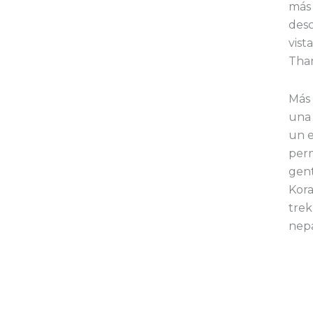
más 
desc
vist
Tha
Más 
una 
un e
perm
gent
Kora
trek
nepa