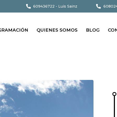
609436722 - Luis Sainz
608024
GRAMACIÓN
QUIENES SOMOS
BLOG
CO