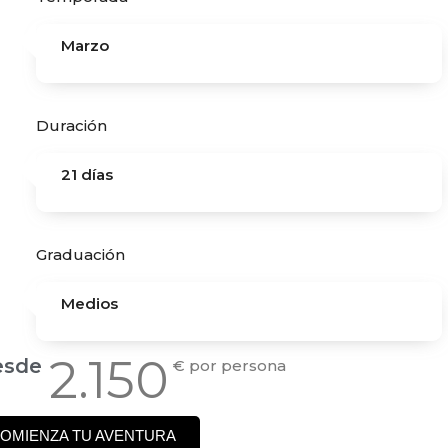
Marzo
Duración
21 días
Graduación
Medios
2.150
esde
€ por persona
OMIENZA TU AVENTURA