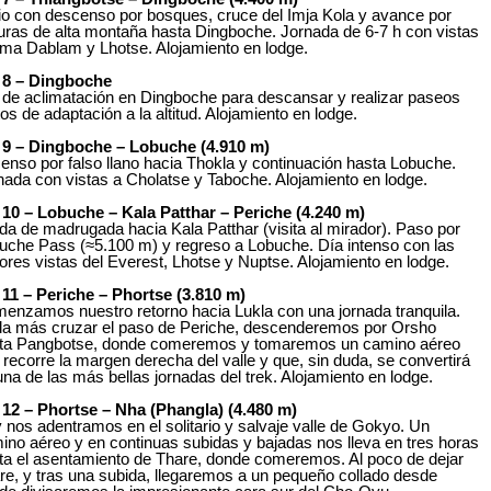
cio con descenso por bosques, cruce del Imja Kola y avance por
nuras de alta montaña hasta Dingboche. Jornada de 6-7 h con vistas
Ama Dablam y Lhotse. Alojamiento en lodge.
 8 – Dingboche
 de aclimatación en Dingboche para descansar y realizar paseos
tos de adaptación a la altitud. Alojamiento en lodge.
 9 – Dingboche – Lobuche (4.910 m)
enso por falso llano hacia Thokla y continuación hasta Lobuche.
nada con vistas a Cholatse y Taboche. Alojamiento en lodge.
 10 – Lobuche – Kala Patthar – Periche (4.240 m)
ida de madrugada hacia Kala Patthar (visita al mirador). Paso por
uche Pass (≈5.100 m) y regreso a Lobuche. Día intenso con las
ores vistas del Everest, Lhotse y Nuptse. Alojamiento en lodge.
 11 – Periche – Phortse (3.810 m)
enzamos nuestro retorno hacia Lukla con una jornada tranquila.
a más cruzar el paso de Periche, descenderemos por Orsho
ta Pangbotse, donde comeremos y tomaremos un camino aéreo
 recorre la margen derecha del valle y que, sin duda, se convertirá
una de las más bellas jornadas del trek. Alojamiento en lodge.
 12 – Phortse – Nha (Phangla) (4.480 m)
 nos adentramos en el solitario y salvaje valle de Gokyo. Un
ino aéreo y en continuas subidas y bajadas nos lleva en tres horas
ta el asentamiento de Thare, donde comeremos. Al poco de dejar
re, y tras una subida, llegaremos a un pequeño collado desde