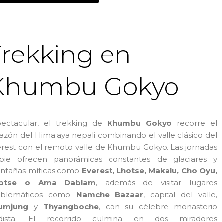
Trekking en
Khumbu Gokyo
pectacular, el trekking de
Khumbu Gokyo
recorre el
azón del Himalaya nepali combinando el valle clásico del
rest con el remoto valle de Khumbu Gokyo. Las jornadas
pie ofrecen panorámicas constantes de glaciares y
ntañas míticas como
Everest, Lhotse, Makalu, Cho Oyu,
ptse o Ama Dablam
, además de visitar lugares
blemáticos como
Namche Bazaar
, capital del valle,
umjung
y
Thyangboche
, con su célebre monasterio
dista. El recorrido culmina en dos miradores