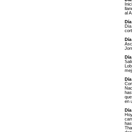
Ini
lla
al 
Día
Día
cor
Día
Asc
Jor
Día
Sal
Lob
mej
Día
Com
Nad
has
que
en 
Día
Hoy
cam
has
Tha