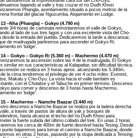
de divisaremos la impresionante cara sur del Cho-Oyu.
tinuamos bajando al valle y tras cruzar el río Dudh Khosi
anzaremos Phangla, asentamiento situado a pocos metros de la
rena frontal del glaciar Ngozumba. Alojamiento en Lodge.
 13 –Nha (Phangla) – Gokyo (4.790 m)
ante 3/4 horas de caminata remontaremos el valle de Gokyo,
ando al lado de sus tres lagos y con una excelente vista del Cho-
 desde la entrada del pueblo. Dedicaremos la tarde a descansar,
que de madrugada partiremos para ascender el Gokyo Ri.
jamiento en ‘lodge’.
 14 – Gokyo – Gokyo Ri (5.360 m) – Machermo (4.470 m)
enzaremos la ascensión sobre las 4 de la madrugada. El Gokyo
s similar en sus características al Kalapattar, sin dificultad técnica.
ascensión se realiza en 3 horas aprox. alcanzando los 5.340m.
de la cima tendremos el privilegio de ver 4 ocho miles: Everest,
tse, Makalu y Cho-Oyu. La vista hacia el valle también es
cinante, con el Cholatse y el Tabuche en primer término. Descenso
okyo para comer y descenso de 3 horas hasta Machermo.
jamiento en ‘lodge’.
 15 – Machermo – Namche Baazar (3.440 m)
stro descenso a Namche Baazar se realiza por la ladera derecha
 valle, a través de pastos de altura de yak y bosques de
odendros, hasta alcanzar el lecho del río Dudh Khosi para
meter la fuerte subida del último collado del trek. En unas 2 horas
varemos los cerca de 400m de fuerte desnivel hasta Tesing. Desde
e punto bajaremos para tomar el camino a Namche Baazar, donde
garemos en otras 2 horas, pasando por la stupa dedicada a Tensing