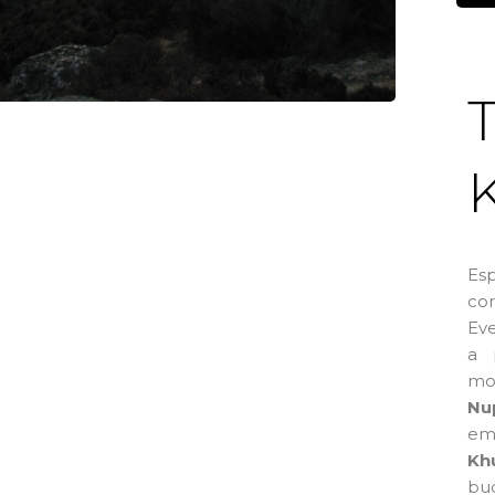
Es
cor
Eve
a 
mo
Nu
em
Kh
bu