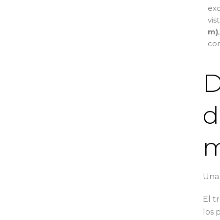
ex
vis
m)
com
D
d
m
Una 
El t
los 