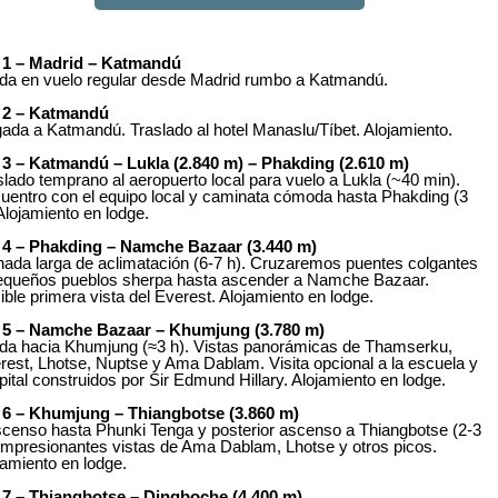
 1 – Madrid – Katmandú
ida en vuelo regular desde Madrid rumbo a Katmandú.
 2 – Katmandú
gada a Katmandú. Traslado al hotel Manaslu/Tíbet. Alojamiento.
 3 – Katmandú – Lukla (2.840 m) – Phakding (2.610 m)
slado temprano al aeropuerto local para vuelo a Lukla (~40 min).
uentro con el equipo local y caminata cómoda hasta Phakding (3
 Alojamiento en lodge.
 4 – Phakding – Namche Bazaar (3.440 m)
nada larga de aclimatación (6-7 h). Cruzaremos puentes colgantes
equeños pueblos sherpa hasta ascender a Namche Bazaar.
ible primera vista del Everest. Alojamiento en lodge.
 5 – Namche Bazaar – Khumjung (3.780 m)
ida hacia Khumjung (≈3 h). Vistas panorámicas de Thamserku,
rest, Lhotse, Nuptse y Ama Dablam. Visita opcional a la escuela y
pital construidos por Sir Edmund Hillary. Alojamiento en lodge.
 6 – Khumjung – Thiangbotse (3.860 m)
censo hasta Phunki Tenga y posterior ascenso a Thiangbotse (2-3
 Impresionantes vistas de Ama Dablam, Lhotse y otros picos.
jamiento en lodge.
 7 – Thiangbotse – Dingboche (4.400 m)