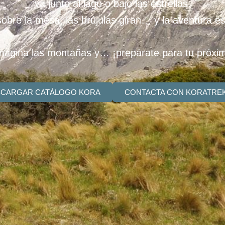
va junto al lago o bajo las estrellas.
obre la mesa, las brújulas giran… y la aventura e
 imagina las montañas y… ¡prepárate para tu próx
CARGAR CATÁLOGO KORA
CONTACTA CON KORATRE