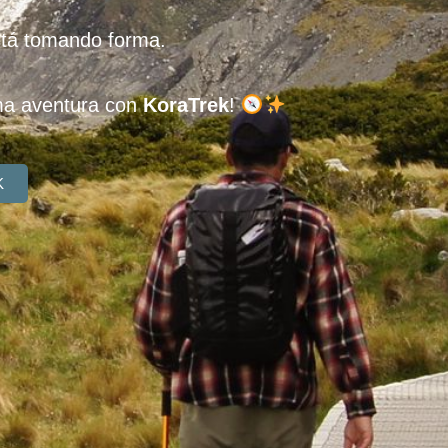
stá tomando forma.
ima aventura con
KoraTrek
!
K