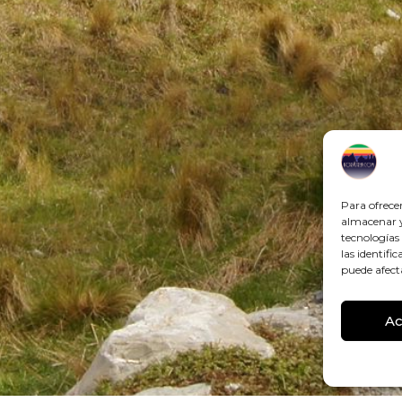
Para ofrece
almacenar y/
tecnologías
las identifi
puede afect
Ac