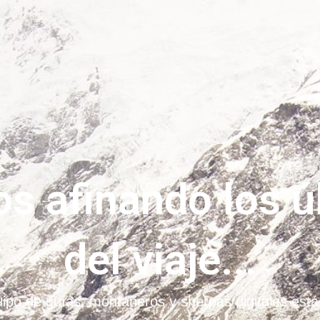
s afinando los 
del viaje...
ipo de guías, montañeros y sherpas digitales est