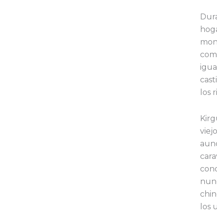
Dura
hoga
mont
como
igua
cast
los 
Kirg
viej
aunq
cara
conq
nunc
chin
los 