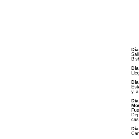
Día
Sal
Bis
Día
Lle
Día
Est
y, 
Día
Mou
Fue
Dep
cas
Día
Cam