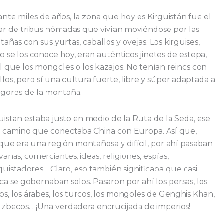
nte miles de años, la zona que hoy es Kirguistán fue el
r de tribus nómadas que vivían moviéndose por las
añas con sus yurtas, caballos y ovejas. Los kirguises,
 se los conoce hoy, eran auténticos jinetes de estepa,
l que los mongoles o los kazajos. No tenían reinos con
illos, pero sí una cultura fuerte, libre y súper adaptada a
rigores de la montaña.
uistán estaba justo en medio de la Ruta de la Seda, ese
o camino que conectaba China con Europa. Así que,
ue era una región montañosa y difícil, por ahí pasaban
vanas, comerciantes, ideas, religiones, espías,
uistadores… Claro, eso también significaba que casi
a se gobernaban solos. Pasaron por ahí los persas, los
os, los árabes, los turcos, los mongoles de Genghis Khan,
uzbecos… ¡Una verdadera encrucijada de imperios!