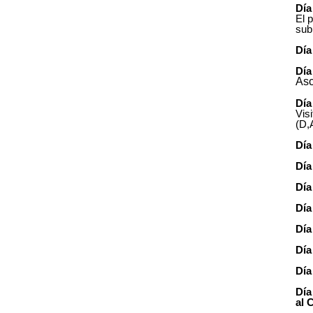
Día
El 
sub
Día
Día
Asc
Día
Vis
(D,
Día
Día
Día
Día
Día
Día
Día
Día
al 