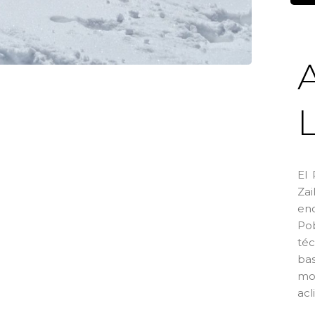
El 
Za
enc
Po
té
ba
mo
acl