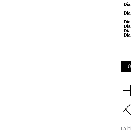
Día
Día
Día
Día
Día
Día
Ú
H
K
La h