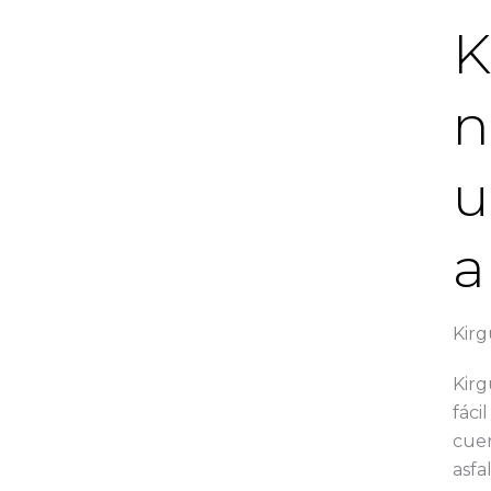
K
n
u
a
Kirg
Kirg
fáci
cuen
asfa