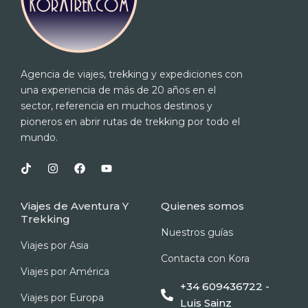
Agencia de viajes, trekking y expediciones con
una experiencia de más de 20 años en el
sector, referencia en muchos destinos y
pioneros en abrir rutas de trekking por todo el
mundo.
T
I
F
Y
i
n
a
o
k
s
c
u
t
t
e
t
Viajes de Aventura Y
Quienes somos
o
a
b
u
Trekking
k
g
o
b
r
o
e
Nuestros guías
a
k
Viajes por Asia
m
Contacta con Kora
Viajes por América
+34 609436722 -
Viajes por Europa
Luis Sainz