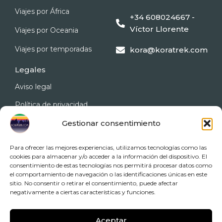
Viajes por África
+34 608024667 -
Víctor Llorente
Viajes por Oceania
Viajes por temporadas
kora@koratrek.com
Legales
Aviso legal
Política de privacidad
Gestionar consentimiento
Política de cookies
Accesibilidad
Para ofrecer las mejores experiencias, utilizamos tecnologías como las
cookies para almacenar y/o acceder a la información del dispositivo. El
Condicionado general de
consentimiento de estas tecnologías nos permitirá procesar datos como
contratación
el comportamiento de navegación o las identificaciones únicas en este
sitio. No consentir o retirar el consentimiento, puede afectar
negativamente a ciertas características y funciones.
2026 Copyright © KORA TREK
Aceptar