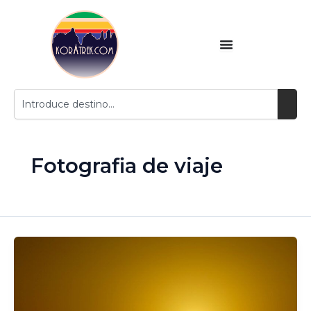
Ir
contenido
al
contenido
Buscar
Fotografia de viaje