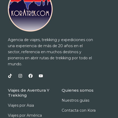
Agencia de viajes, trekking y expediciones con
una experiencia de más de 20 años en el
sector, referencia en muchos destinos y
pioneros en abrir rutas de trekking por todo el
mundo.
T
I
F
Y
i
n
a
o
k
s
c
u
t
t
e
t
Viajes de Aventura Y
Quienes somos
o
a
b
u
Trekking
k
g
o
b
r
o
e
Nuestros guías
a
k
Viajes por Asia
m
Contacta con Kora
Viajes por América