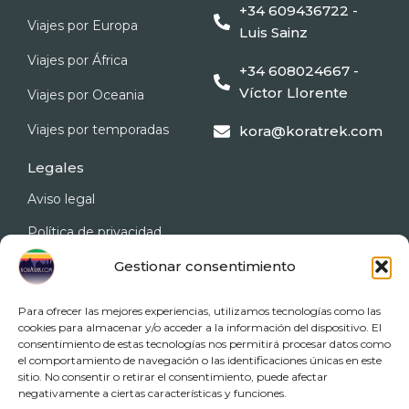
+34 609436722 -
Viajes por Europa
Luis Sainz
Viajes por África
+34 608024667 -
Víctor Llorente
Viajes por Oceania
Viajes por temporadas
kora@koratrek.com
Legales
Aviso legal
Política de privacidad
Gestionar consentimiento
Política de cookies
Accesibilidad
Para ofrecer las mejores experiencias, utilizamos tecnologías como las
cookies para almacenar y/o acceder a la información del dispositivo. El
Condicionado general de
consentimiento de estas tecnologías nos permitirá procesar datos como
contratación
el comportamiento de navegación o las identificaciones únicas en este
sitio. No consentir o retirar el consentimiento, puede afectar
negativamente a ciertas características y funciones.