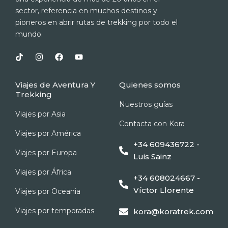
sector, referencia en muchos destinos y
pioneros en abrir rutas de trekking por todo el
mundo.
T
I
F
Y
i
n
a
o
k
s
c
u
t
t
e
t
Viajes de Aventura Y
Quienes somos
o
a
b
u
Trekking
k
g
o
b
r
o
e
Nuestros guías
a
k
Viajes por Asia
m
Contacta con Kora
Viajes por América
+34 609436722 -
Viajes por Europa
Luis Sainz
Viajes por África
+34 608024667 -
Víctor Llorente
Viajes por Oceania
Viajes por temporadas
kora@koratrek.com