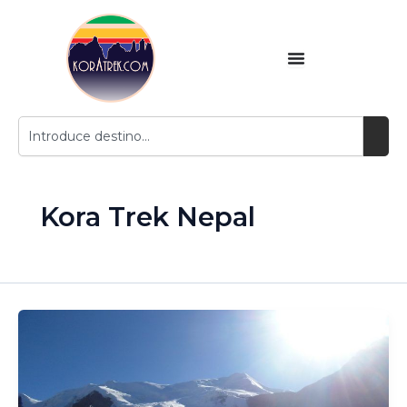
Ir
contenido
al
contenido
Buscar
Kora Trek Nepal