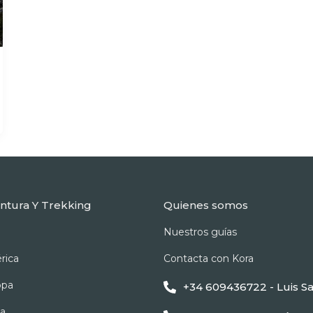
entura Y Trekking
Quienes somos
Nuestros guías
rica
Contacta con Kora
opa
+34 609436722 - Luis Sa
ca