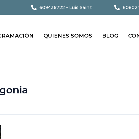
609436722 - Luis Sainz
608024
GRAMACIÓN
QUIENES SOMOS
BLOG
CO
gonia