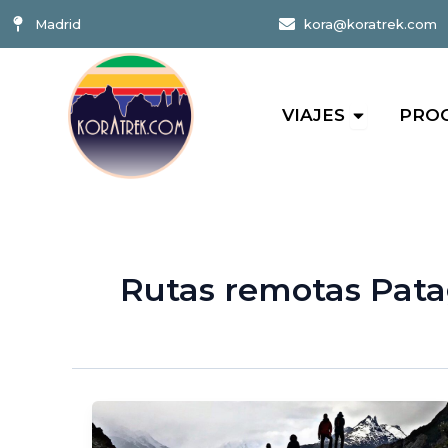
Ir
contenido
Madrid
kora@koratrek.com
al
contenido
Abrir Viajes
VIAJES
PRO
Rutas remotas Pata