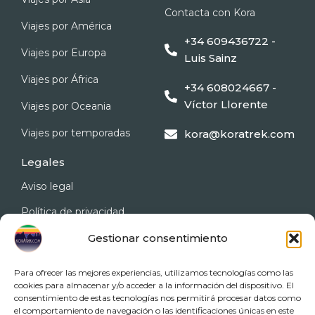
m
Contacta con Kora
Viajes por América
+34 609436722 -
Viajes por Europa
Luis Sainz
Viajes por África
+34 608024667 -
Víctor Llorente
Viajes por Oceania
Viajes por temporadas
kora@koratrek.com
Legales
Aviso legal
Política de privacidad
Gestionar consentimiento
Política de cookies
Accesibilidad
Para ofrecer las mejores experiencias, utilizamos tecnologías como las
cookies para almacenar y/o acceder a la información del dispositivo. El
Condicionado general de
consentimiento de estas tecnologías nos permitirá procesar datos como
contratación
el comportamiento de navegación o las identificaciones únicas en este