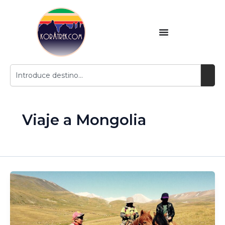
Ir
contenido
al
contenido
Buscar
Viaje a Mongolia