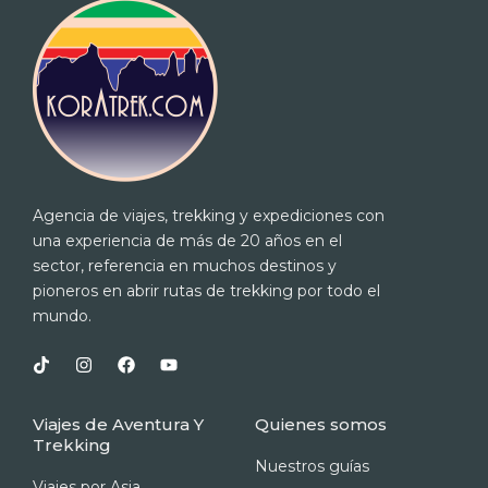
Agencia de viajes, trekking y expediciones con
una experiencia de más de 20 años en el
sector, referencia en muchos destinos y
pioneros en abrir rutas de trekking por todo el
mundo.
T
I
F
Y
i
n
a
o
k
s
c
u
t
t
e
t
Viajes de Aventura Y
Quienes somos
o
a
b
u
Trekking
k
g
o
b
r
o
e
Nuestros guías
a
k
Viajes por Asia