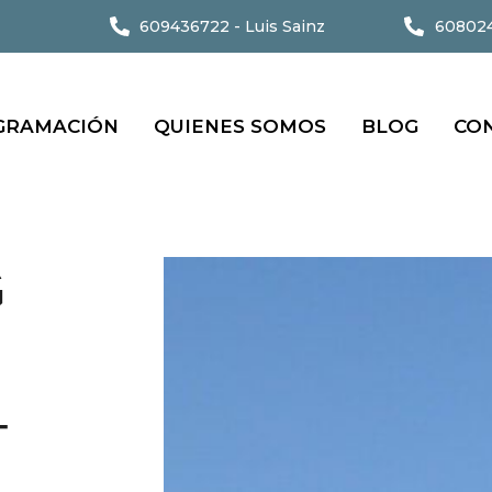
609436722 - Luis Sainz
608024
GRAMACIÓN
QUIENES SOMOS
BLOG
CO
G
–