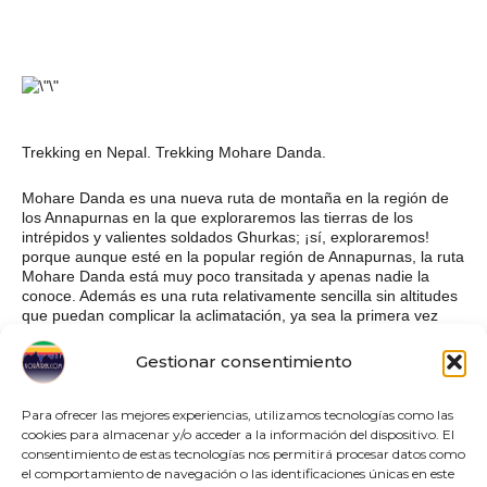
Trekking en Nepal. Trekking Mohare Danda.
Mohare Danda es una nueva ruta de montaña en la región de
los Annapurnas en la que exploraremos las tierras de los
intrépidos y valientes soldados Ghurkas; ¡sí, exploraremos!
porque aunque esté en la popular región de Annapurnas, la ruta
Mohare Danda está muy poco transitada y apenas nadie la
conoce. Además es una ruta relativamente sencilla sin altitudes
que puedan complicar la aclimatación, ya sea la primera vez
que se visite Nepal, o se tenga una buena experiencia en rutas
de trekking por diferentes regiones del Himalaya.
Gestionar consentimiento
Es una senda que ha sido habilitada por las comunidades de las
Para ofrecer las mejores experiencias, utilizamos tecnologías como las
etnias Magar y Gurung de la región, creando refugios para
cookies para almacenar y/o acceder a la información del dispositivo. El
facilitar una comodidad básica. Así pues, es un proyecto
consentimiento de estas tecnologías nos permitirá procesar datos como
desarrollado por locales en el que los beneficios se quedan en
el comportamiento de navegación o las identificaciones únicas en este
dichas aldeas y sus gentes. Podemos esperar bosques