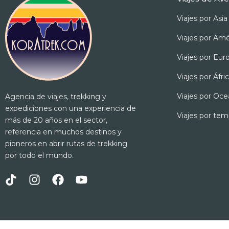
Viajes por Asia
Viajes por Amé
Viajes por Eur
Viajes por Áfri
Viajes por Oce
Agencia de viajes, trekking y
expediciones con una experiencia de
Viajes por te
más de 20 años en el sector,
referencia en muchos destinos y
pioneros en abrir rutas de trekking
por todo el mundo.
T
I
F
Y
i
n
a
o
k
s
c
u
t
t
e
t
o
a
b
u