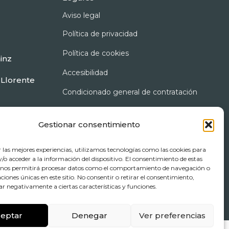
Aviso legal
Política de privacidad
Política de cookies
inz
Accesibilidad
 Llorente
Condicionado general de contratación
Gestionar consentimiento
r las mejores experiencias, utilizamos tecnologías como las cookies para
o acceder a la información del dispositivo. El consentimiento de estas
 nos permitirá procesar datos como el comportamiento de navegación o
caciones únicas en este sitio. No consentir o retirar el consentimiento,
ar negativamente a ciertas características y funciones.
eptar
Denegar
Ver preferencias