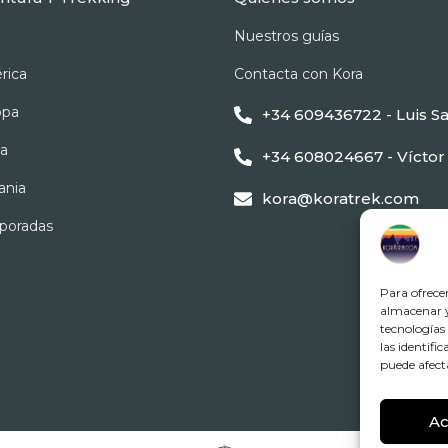
Nuestros guías
rica
Contacta con Kora
opa
+34 609436722 - Luis Sa
ca
+34 608024667 - Víctor
ania
kora@koratrek.com
mporadas
Para ofrece
almacenar y/
tecnologías
las identifi
puede afect
Ac